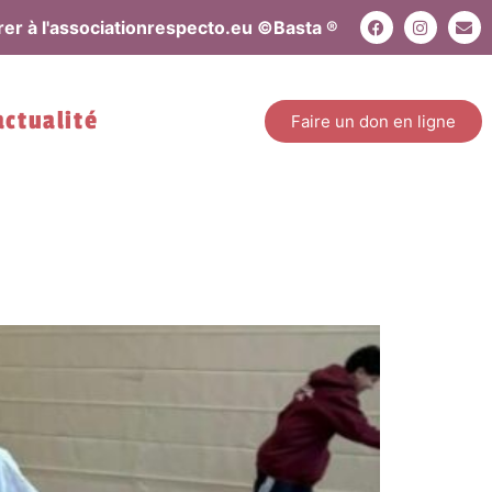
er à l'association
respecto.eu ©
Basta ®
actualité
Faire un don en ligne