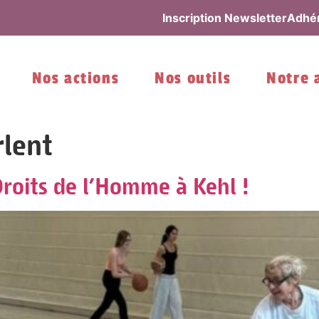
Inscription Newsletter
Adhér
Nos actions
Nos outils
Notre 
rlent
Droits de l’Homme à Kehl !