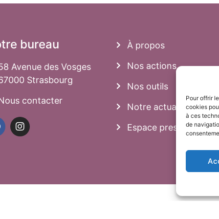
tre bureau
À propos
Nos actions
58 Avenue des Vosges
67000 Strasbourg
Nos outils
Pour offrir 
Nous contacter
Notre actualité
cookies pour
à ces techn
de navigatio
Espace presse
consentement
Ac
local et est inscrite au registre des associations auprès du
tre obtenus sur simple demande.