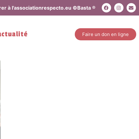
er à l'association
respecto.eu ©
Basta ®
actualité
Faire un don en ligne