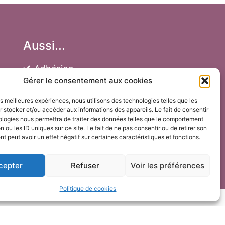
Aussi...
Adhésion
Gérer le consentement aux cookies
Faire un don
les meilleures expériences, nous utilisons des technologies telles que les
Achats de jeux
 stocker et/ou accéder aux informations des appareils. Le fait de consentir
ologies nous permettra de traiter des données telles que le comportement
n ou les ID uniques sur ce site. Le fait de ne pas consentir ou de retirer son
Mentions légales
 peut avoir un effet négatif sur certaines caractéristiques et fonctions.
cepter
Refuser
Voir les préférences
Politique de cookies
© Copyright 2022