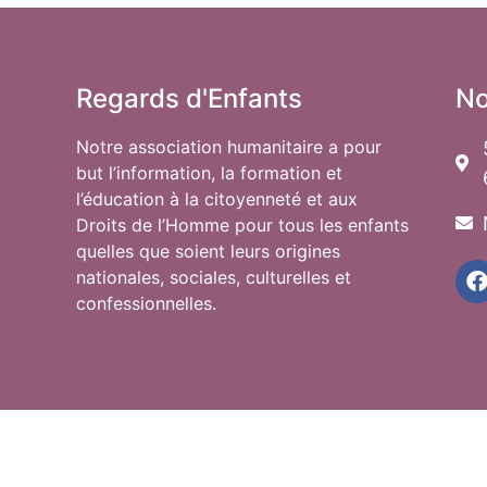
Regards d'Enfants
No
Notre association humanitaire a pour
but l’information, la formation et
l’éducation à la citoyenneté et aux
Droits de l’Homme pour tous les enfants
quelles que soient leurs origines
nationales, sociales, culturelles et
confessionnelles.
L’Association est régie par les dispositions du Code civil 
Tribunal d’instance de Strasbourg. Nos statuts peuvent ê