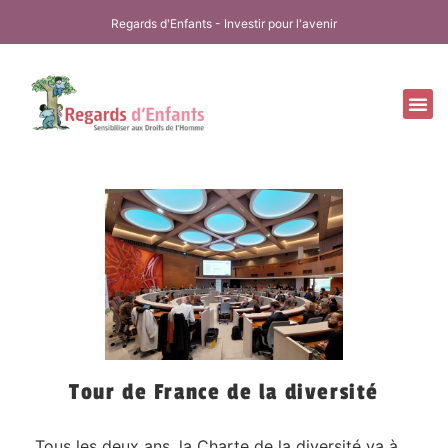
Regards d'Enfants - Investir pour l'avenir
Nos
Nos 
Notr
Tour de France de la diversité
Tous les deux ans, la Charte de la diversité va à