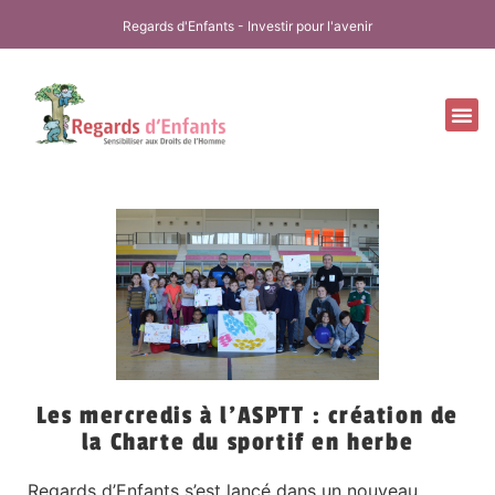
Regards d'Enfants - Investir pour l'avenir
Nos
Nos 
Notr
Les mercredis à l’ASPTT : création de
la Charte du sportif en herbe
Regards d’Enfants s’est lancé dans un nouveau